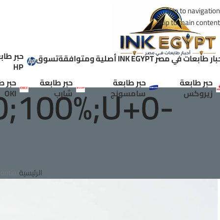
Skip to navigation
Skip to main content
حبر طاب
ر طابعات في مصر INK EGYPT أصلية ومتوافقة
تسوق
HP
حبر طابعة
حبر طابعة
حبر طابعة
حبر ط
0;100%;U+0-
زيروكس
سامسونج
شارب
OKI
الرئيسية
ontin