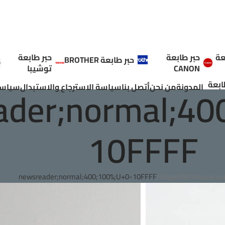
عة
حبر طابعة
حبر طابعة
حبر طابعة BROTHER
CANON
توشيبا
ابعة
ader;normal;40
المدونة
من نحن
أتصل بنا
سياسة الاسترجاع والاستبدال
سياسة
10FFFF
newsreader;normal;400;100%;U+0-10FFFF
Imperdiet mauris a n