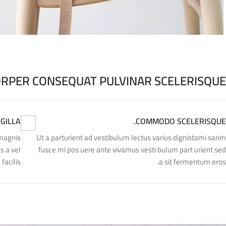
RPER CONSEQUAT PULVINAR SCELERISQUE
GILLA.
COMMODO SCELERISQUE.
 magnis
Ut a parturient ad vestibulum lectus varius dignistami sarim
s a vel
fusce mi pos uere ante vivamus vesti bulum part urient sed
acilis.
a sit fermentum eros.