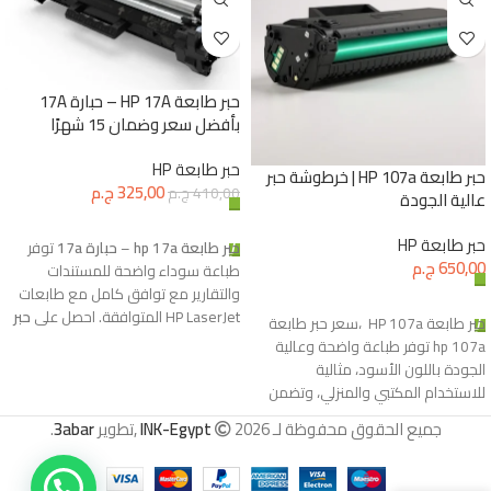
حبر طابعة HP 17A – حبارة 17A
بأفضل سعر وضمان 15 شهرًا
حبر طابعة HP
حبر طابعة HP 107a | خرطوشة حبر
325,00
ج.م
410,00
ج.م
عالية الجودة
إضافة إلى السلة
حبر طابعة HP
حبر طابعة hp 17a
–
حبارة 17a
توفر
650,00
ج.م
طباعة سوداء واضحة للمستندات
والتقارير مع توافق كامل مع طابعات
إضافة إلى السلة
HP LaserJet المتوافقة. احصل على
حبر
حبر طابعة HP 107a ،سعر حبر طابعة
طابعة HP 17A
بأفضل سعر في مصر
hp 107a توفر طباعة واضحة وعالية
من
Ink Egypt
مع
ضمان 15 شهرًا
الجودة باللون الأسود، مثالية
وشحن سريع إلى جميع المحافظات.
للاستخدام المكتبي والمنزلي، وتضمن
مثالية للمكاتب والشركات والاستخدام
أداءً موثوقًا مع كل صفحة.
جميع الحقوق محفوظة لـ
2026 ,تطوير
INK-Egypt
3abar
.
المنزلي، وتمنحك نتائج احترافية من أول
صفحة حتى آخر صفحة.