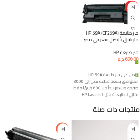
تخفيض
حبر طابعة HP 59A (CF259A)
متوافق بأفضل سعر في مصر
حبر طابعة HP
690,00
ج.م
إضافة إلى السلة
احصل على
حبر طابعة HP 59A
المتوافق
بسعة طباعة تصل إلى
3000
صفحة
وبسعر يبدأ من
690 جنيهًا فقط
.
مثالي للطابعات مثل
HP LaserJet
M406dn
و
M404dn
، ويوفر جودة
منتجات ذات صلة
طباعة عالية بتكلفة اقتصادية.
-21%