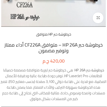
Click to enlarge
خرطوشة حبر HP متوافق
خرطوشة حبر HP 26A – متوافق CF226A أداء ممتاز
وتوفير مضمون
420,00
ج.م
خرطوشة حبر HP 26A
هي خرطوشة حبر ليزرية متوافقة مصممة خصيصًا
للطابعات HP LaserJet Pro. توفر جودة طباعة عالية ودقيقة للأعمال
المكتبية، مع قدرة على طباعة حوالي 3,100 صفحة (بحسب معايير ISO). تتميز
هذه الخرطوشة بسهولة التركيب والأداء الممتاز، مما يضمن طباعة
مستندات واضحة ونصوص حادة. مثالية للمكاتب التي تحتاج إلى طباعة حجم
كبير من المستندات بشكل موثوق.