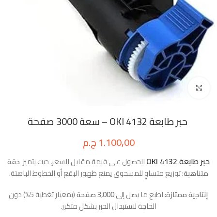
Click to enlarge
حبر طابعة 4132 OKI – سعة 3000 صفحة
1.100,00
ج.م
حبر طابعة 4132 OKI
الحصول على قيمة مقابل السعر، حيث يتميز
دقة
متناهية:
توزيع متساوٍ للمسحوق يمنع ظهور البقع أو الخطوط الباهتة.
إنتاجية ممتازة:
اطبع ما يصل إلى
3,000 صفحة
(بمعيار تغطية 5%) دون
الحاجة لاستبدال الحبر بشكل متكرر.