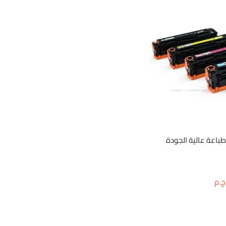
ليزر الوان hp 203a | طباعة عالية الجودة
ج.م