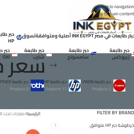
Skip to navigation
Skip to main content
حبر طاب
ر طابعات في مصر INK EGYPT أصلية ومتوافقة
تسوق
HP
حبر طابعة
حبر طابعة
حبر طابعة
حبر ط
سعر حبر 
زيروكس
سامسونج
شارب
OKI
حبر طابعة CANON
حبر طابعة HP
حبر طابعة BROTHER
0 Products
17 Products
2 Products
FILTER BY BRAND
الرئيسية
منتجات تحت الوسم
خرطوشة حبر HP متوافق
1