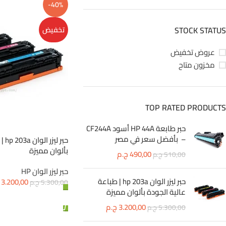
-40%
STOCK STATUS
تخفيض
عروض تخفيض
مخزون متاح
TOP RATED PRODUCTS
حبر طابعة HP 44A أسود CF244A
– بأفضل سعر في مصر
حبر 
بألوان مميزة
490,00
ج.م
510,00
ج.م
حبر ليزر الوان HP
حبر ليزر الوان hp 203a | طباعة
3.200,00
5.300,00
ج.م
عالية الجودة بألوان مميزة
إضافة إلى السلة
3.200,00
ج.م
5.300,00
ج.م