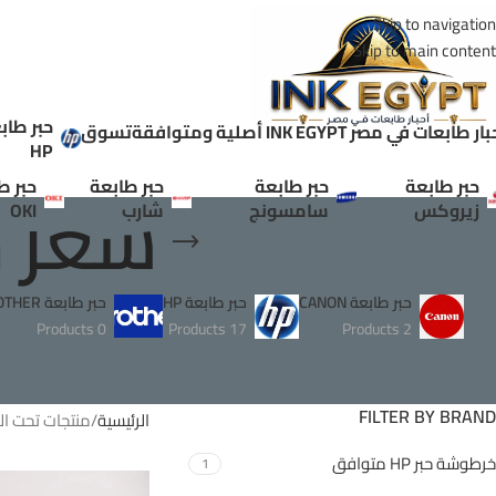
Skip to navigation
Skip to main content
حبر طاب
ر طابعات في مصر INK EGYPT أصلية ومتوافقة
تسوق
HP
حبر طابعة
حبر طابعة
حبر طابعة
حبر ط
سعر حبر 
زيروكس
سامسونج
شارب
OKI
حبر طابعة CANON
حبر طابعة HP
حبر طابعة BROTHER
0 Products
17 Products
2 Products
FILTER BY BRAND
الرئيسية
منتجات تحت الوسم
خرطوشة حبر HP متوافق
1