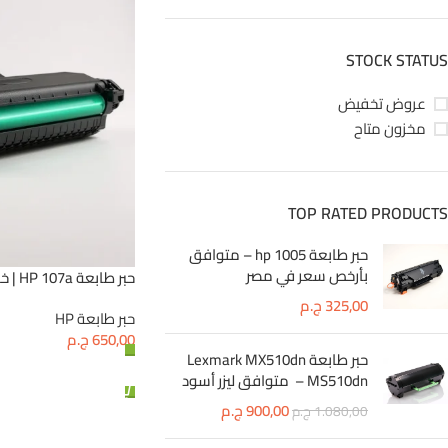
STOCK STATUS
عروض تخفيض
مخزون متاح
TOP RATED PRODUCTS
حبر طابعة hp 1005 – متوافق
بأرخص سعر في مصر
حبر طابعة HP 107a | خرطوشة حبر عالية الجودة
325,00
ج.م
حبر طابعة HP
650,00
ج.م
حبر طابعة Lexmark MX510dn
إضافة إلى السلة
MS510dn – متوافق ليزر أسود
900,00
ج.م
1.080,00
ج.م