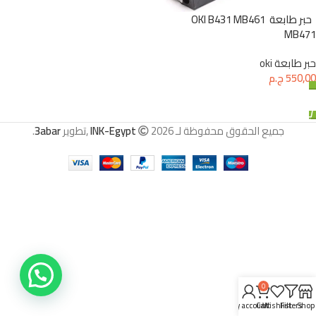
حبر طابعة OKI B431 MB461
MB471
حبر طابعة oki
550,00
ج.م
إضافة إلى السلة
جميع الحقوق محفوظة لـ
2026 ,تطوير
INK-Egypt
3abar
.
0
My account
Cart
Wishlist
Filters
Shop