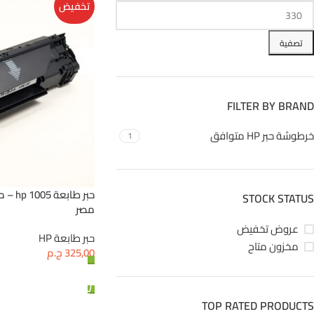
تخفيض
تصفية
FILTER BY BRAND
خرطوشة حبر HP متوافق
1
حبر طا
STOCK STATUS
مصر
عروض تخفيض
حبر طابعة HP
مخزون متاح
325,00
ج.م
إضافة إلى السلة
TOP RATED PRODUCTS