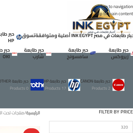
Skip to navigation
Skip to main content
حبر طاب
ر طابعات في مصر INK EGYPT أصلية ومتوافقة
تسوق
HP
حبر طابعة
حبر طابعة
حبر طابعة
حبر ط
زيروكس
سامسونج
شارب
OKI
حبر طابعة CANON
حبر طابعة HP
حبر طابعة BROTHER
0 Products
17 Products
2 Products
FILTER BY PRICE
الرئيسية
منتجات تحت الوسم 