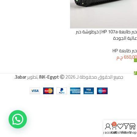
حبر طابعة HP 107a | خرطوشة حبر
عالية الجودة
حبر طابعة HP
650,00
ج.م
إضافة إلى السلة
جميع الحقوق محفوظة لـ
2026 ,تطوير
INK-Egypt
3abar
.
0
My account
Cart
Wishlist
Filters
Shop