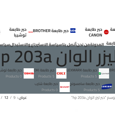
عة
حبر طابعة
حبر طابعة
حبر طابعة BROTHER
CANON
توشيبا
ابعة
ر الوان hp 203a
المدونة
من نحن
أتصل بنا
سياسة الاسترجاع والاستبدال
سياسة
حبر طابعة LEXMARK
حبر طابعة OKI
حبر طابعة توشيب
0 Products
5 Products
5 Products
حبر طابعة سامسونج
حبر طابعة شارب
0 Products
5 Products
حبر ليزر الوان hp 203a”
عرض
9
12