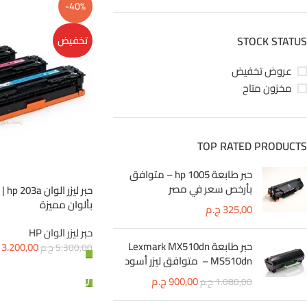
-40%
STOCK STATUS
تخفيض
عروض تخفيض
مخزون متاح
TOP RATED PRODUCTS
حبر طابعة hp 1005 – متوافق
بأرخص سعر في مصر
حبر 
بألوان مميزة
325,00
ج.م
حبر ليزر الوان HP
حبر طابعة Lexmark MX510dn
3.200,00
5.300,00
ج.م
MS510dn – متوافق ليزر أسود
إضافة إلى السلة
900,00
ج.م
1.080,00
ج.م