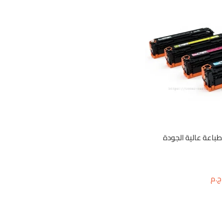
ليزر الوان hp 203a | طباعة عالية الجودة
ج.م