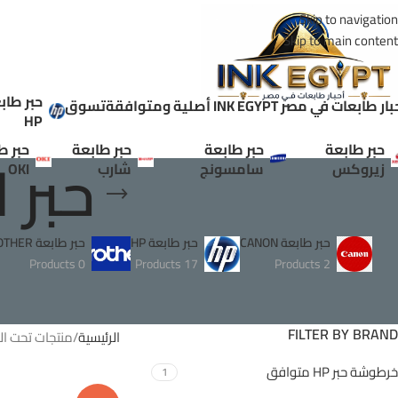
Skip to navigation
Skip to main content
حبر طاب
ر طابعات في مصر INK EGYPT أصلية ومتوافقة
تسوق
HP
حبر طابعة
حبر طابعة
حبر طابعة
حبر ط
حبر ليز
زيروكس
سامسونج
شارب
OKI
حبر طابعة CANON
حبر طابعة HP
حبر طابعة BROTHER
0 Products
17 Products
2 Products
FILTER BY BRAND
الرئيسية
منتجات تحت الوسم “
خرطوشة حبر HP متوافق
1