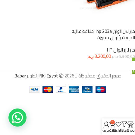
حبر ليزر الوان hp 203a | طباعة عالية
الجودة بألوان مميزة
حبر ليزر الوان HP
3.200,00
ج.م
5.300,00
ج.م
إضافة إلى السلة
جميع الحقوق محفوظة لـ
2026 ,تطوير
INK-Egypt
3abar
.
0
My account
Cart
Wishlist
Filters
Shop