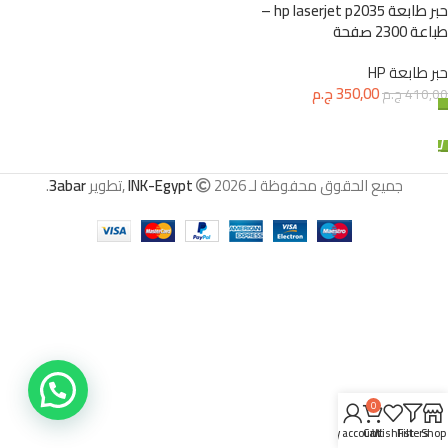
حبر طابعة hp laserjet p2035 –
طباعة 2300 صفحة
حبر طابعة HP
350,00
ج.م
410,00
ج.م
إضافة إلى السلة
جميع الحقوق محفوظة لـ
2026 ,تطوير
INK-Egypt
3abar
.
0
My account
Cart
Wishlist
Filters
Shop