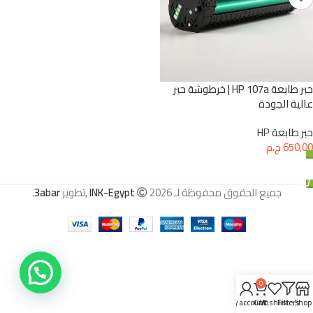
حبر طابعة HP 107a | خرطوشة حبر
عالية الجودة
حبر طابعة HP
650,00
ج.م
إضافة إلى السلة
جميع الحقوق محفوظة لـ
2026 ,تطوير
INK-Egypt
3abar
.
0
My account
Cart
Wishlist
Filters
Shop