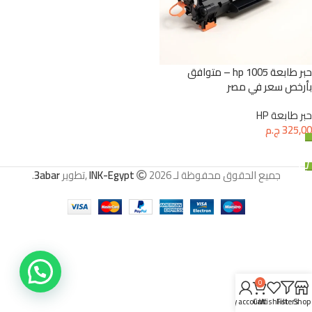
حبر طابعة hp 1005 – متوافق
بأرخص سعر في مصر
حبر طابعة HP
325,00
ج.م
إضافة إلى السلة
جميع الحقوق محفوظة لـ
2026 ,تطوير
INK-Egypt
3abar
.
0
My account
Cart
Wishlist
Filters
Shop