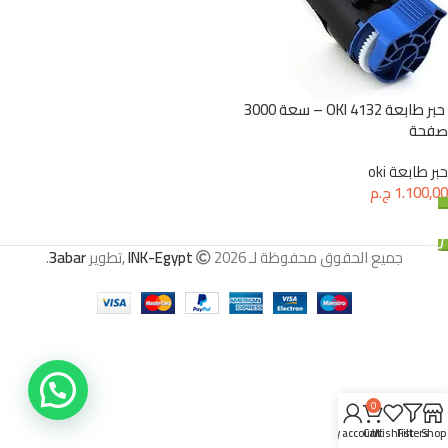
حبر طابعة 4132 OKI – سعة 3000
صفحة
حبر طابعة oki
1.100,00
ج.م
إضافة إلى السلة
جميع الحقوق محفوظة لـ
2026 ,تطوير
INK-Egypt
3abar
.
0
My account
Cart
Wishlist
Filters
Shop