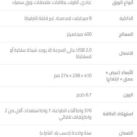
أنواع الورق
عادي، أظرف، بطاقات، ملصقات، ورق سميك
الذاكرة
8 ميجابايت (مدمجة، غير قابلة للترقية)
المعالج
400 ميجاهرتز
USB 2.0 عالي السرعة (لا يوجد شبكة سلكية أو
الاتصال
لاسلكية)
الأبعاد (عرض ×
410 × 238 × 274 مم
عمق × ارتفاع)
الوزن
6.7 كجم
370 واط أثناء الطباعة، 7 واط استعداد، أقل من 2
استهلاك الطاقة
واط إيقاف تلقائي
الضمان
سنة واحدة (حسب بلد الشراء)