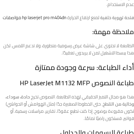
عدم الاستخدام.
فتحة تهوية خلفية
لمنع ارتفاع الحرارة
hp laserjet pro m404dn مواصفات
ملاحظة مهمة:
الطابعة لا تحتوي على شاشة عرض رسومية متطورة، ولا تدعم اللمس. لكن
هذا يبسط التشغيل لمن لا يريدون تعقيدًا.
أداء الطباعة: سرعة وجودة ممتازة
طباعة النصوص HP LaserJet M1132 MFP
هذا هو مجال التميز الحقيقي لهذه الطابعة. النصوص تخرج
حادة، سوداء،
وخالية من التلطخ
. حتى الخطوط الصغيرة جدًا (مثل الهوامش أو الحواشي)
تكون مقروءة بوضوح. إذا كنت تطبع عقودًا، تقارير، مراسلات رسمية، أو
فواتير، فستكون راضيًا تمامًا.
طباعة الرسومات والجداول