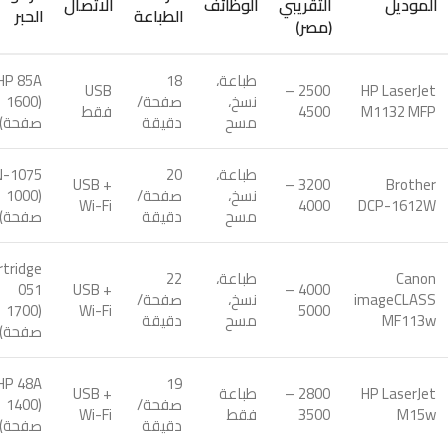
الموديل
التقريبي
الوظائف
الاتصال
الطباعة
الحبر
(مصر)
طباعة،
18
HP 85A
USB
2500 –
HP LaserJet
نسخ،
صفحة/
(1600
M1132 MFP
4500
فقط
مسح
دقيقة
صفحة)
طباعة،
20
N-1075
USB +
3200 –
Brother
نسخ،
صفحة/
(1000
Wi-Fi
4000
DCP-1612W
مسح
دقيقة
صفحة)
rtridge
Canon
طباعة،
22
051
USB +
4000 –
imageCLASS
نسخ،
صفحة/
(1700
Wi-Fi
5000
MF113w
مسح
دقيقة
صفحة)
HP 48A
19
HP LaserJet
2800 –
طباعة
USB +
صفحة/
(1400
M15w
3500
فقط
Wi-Fi
دقيقة
صفحة)