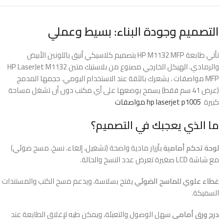
التصميم وجودة البناء: بسيط وعملي
تأتي طابعة HP M1132 MFP بتصميم كلاسيكي أنيق باللونين الأبيض
والرمادي. الهيكل الخارجي مصنوع من بلاستيك متين HP LaserJet M1132
MFP مواصفات ، يشعرك بالثقة عند الاستخدام اليومي. حجمها المدمج
(عرض 41 سم فقط) يسمح بوضعها على أي مكتب دون أن تشغل مساحة
كبيرة
hp laserjet p1005 مواصفات
ما الذي يعجبك في التصميم؟
لوحة تحكم أمامية
بأزرار مادية واضحة (تشغيل، إلغاء، نسخ، مسح ضوئي)
مع شاشة LCD صغيرة تعرض عدد النسخ والحالة.
غطاء علوي للماسح الضوئي
يفتح بسلاسة، ويدعم مسح الكتب والمستندات
السميكة.
درج ورق أمامي
سهل الوصول والتعبئة، ويمكن طيه لإغلاق الطابعة عند