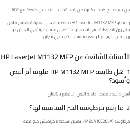
من يريد مسح كميات كبيرة من المستندات – ابحث عن طابعة مع ADF
باختصار، HP LaserJet M1132 MFP مواصفات هي
سيارة فولكس فاجن
بيتل
بين الطابعات: بسيطة، موثوقة، تصون نفسها، وتؤدي الغرض دون
بهرجة. وإذا وجدتها بسعر مناسب، لا تتردد في شرائها.
الأسئلة الشائعة عن HP LaserJet M1132 MFP
1. هل طابعة HP M1132 MFP ملونة أم أبيض
وأسود؟
أبيض وأسود فقط (أحادية اللون). لا تطبع بالألوان.
2. ما رقم خرطوشة الحبر المناسبة لها؟
خرطوشة
HP 85A (CE285A)
. يمكن استخدام خراطيش متوافقة.