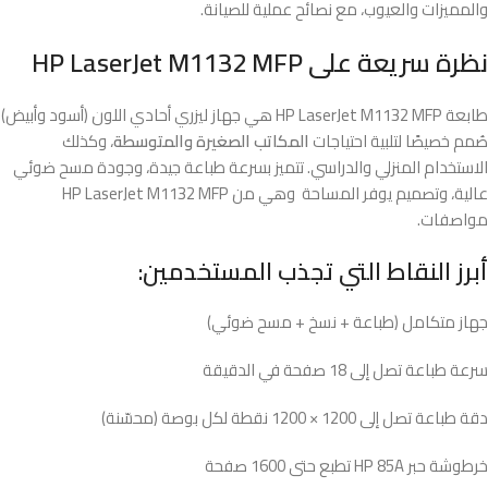
والمميزات والعيوب، مع نصائح عملية للصيانة.
نظرة سريعة على HP LaserJet M1132 MFP
طابعة HP LaserJet M1132 MFP هي جهاز ليزري أحادي اللون (أسود وأبيض)
صُمم خصيصًا لتلبية احتياجات
المكاتب الصغيرة والمتوسطة
، وكذلك
الاستخدام المنزلي والدراسي. تتميز بسرعة طباعة جيدة، وجودة مسح ضوئي
عالية، وتصميم يوفر المساحة وهي من HP LaserJet M1132 MFP
مواصفات.
أبرز النقاط التي تجذب المستخدمين:
جهاز متكامل (طباعة + نسخ + مسح ضوئي)
سرعة طباعة تصل إلى 18 صفحة في الدقيقة
دقة طباعة تصل إلى 1200 × 1200 نقطة لكل بوصة (محسّنة)
خرطوشة حبر HP 85A تطبع حتى 1600 صفحة