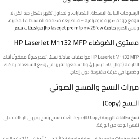
الرسومات البيانية البسيطة، الشعارات، والجداول تظهر بشكل جيد. لكن لا
تتوقع جودة صور فوتوغرافية – فالطابعة مصممة للمستندات المكتبية،
وليس للصور
طابعة hp laserjet pro mfp m428fdw| مواصفات سعر
مستوى الضوضاء HP LaserJet M1132 MFP
HP LaserJet M1132 MFP مواصفات هادئة نسبيًا. تصدر صوتًا معقولًا أثناء
الطباعة (حوالي 50 ديسيبل)، ولا تسمعها تقريبًا في وضع الاستعداد. يمكنك
وضعها في غرفة مفتوحة دون إزعاج.
ميزات النسخ والمسح الضوئي
النسخ (Copy)
نسخ بطاقات الهوية (ID Copy)
: ميزة رائعة تسمح بنسخ وجهي البطاقة على
نفس الوجه من الورقة.
نسخ صفحات متعددة في ورقة واحدة
(مثلاً 2 في 1 أو 4 في 1) لتوفير الورق.