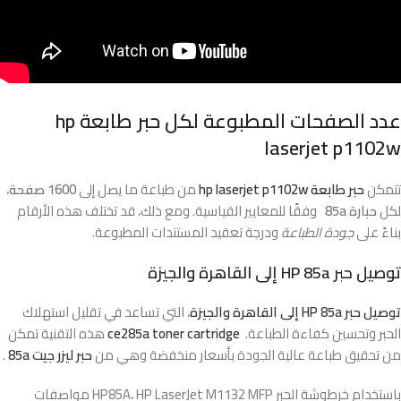
عدد الصفحات المطبوعة لكل
حبر طابعة hp
laserjet p1102w
تتمكن
حبر طابعة hp laserjet p1102w
من طباعة ما يصل إلى
1600 صفحة
،
لكل
حبارة 85a
وفقًا للمعايير القياسية. ومع ذلك، قد تختلف هذه الأرقام
بناءً على
جودة الطباعة
ودرجة تعقيد المستندات المطبوعة.
توصيل حبر HP 85a إلى القاهرة والجيزة
توصيل حبر HP 85a إلى القاهرة والجيزة
، التي تساعد في تقليل استهلاك
الحبر وتحسين كفاءة الطباعة.
ce285a toner cartridge
هذه التقنية تمكن
من تحقيق طباعة عالية الجودة بأسعار منخفضة وهي من
حبر ليزر جيت 85a
.
باستخدام خرطوشة الحبر HP85A، HP LaserJet M1132 MFP مواصفات