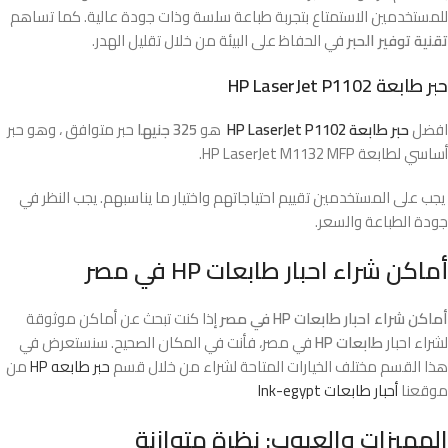
للمستخدمين الاستمتاع بتجربة طباعة سلسة وذات جودة عالية. كما تساهم
تقنية توفير الحبر
في الحفاظ على البيئة من خلال تقليل الهدر.
حبر طابعة HP LaserJet P1102
افضل
حبر طابعة HP LaserJet P1102
هو
325 جنيها
حبر متوافق ، وهو حبر
أساسي لطابعة HP LaserJet M1132 MFP.
يجب على المستخدمين تقييم احتياجاتهم واختيار ما يناسبهم. يجب النظر في
جودة الطباعة والسعر.
أماكن شراء احبار طابعات HP في مصر
أماكن شراء احبار طابعات HP في مصر
إذا كنت تبحث عن أماكن موثوقة
لشراء احبار
طابعات HP
في مصر، فأنت في المكان الصحيح. سنستعرض في
هذا القسم مختلف الخيارات المتاحة لشراء من خلال قسم
حبر طابعه HP
من
موقعنا
أحبار طابعات Ink-egypt
المميزات والعيوب: نظرة متوازنة