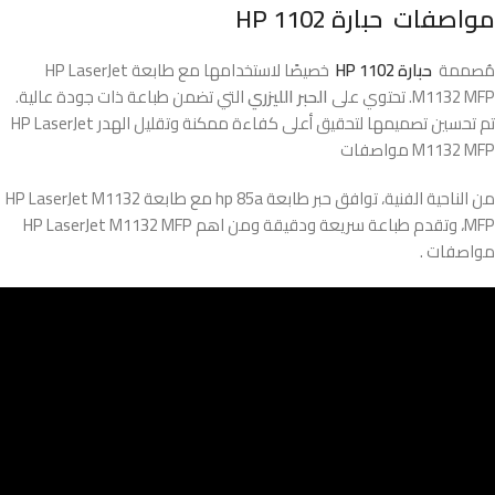
مواصفات
حبارة HP 1102
مُصممة
حبارة HP 1102
خصيصًا لاستخدامها مع طابعة HP LaserJet
M1132 MFP. تحتوي على
الحبر الليزري
التي تضمن طباعة ذات جودة عالية.
تم تحسين تصميمها لتحقيق أعلى كفاءة ممكنة وتقليل الهدر HP LaserJet
M1132 MFP مواصفات
من الناحية الفنية، توافق حبر طابعة hp 85a مع طابعة HP LaserJet M1132
MFP، وتقدم طباعة سريعة ودقيقة ومن اهم HP LaserJet M1132 MFP
مواصفات .