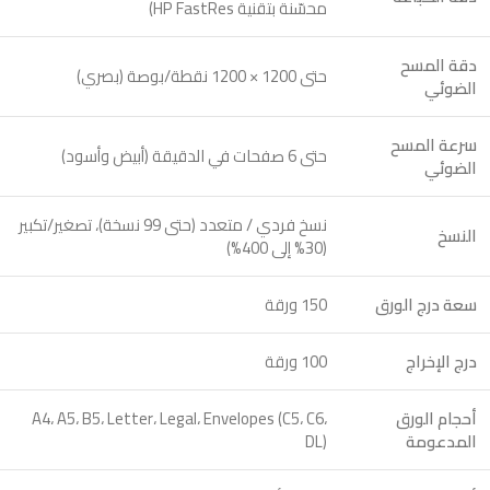
محسّنة بتقنية HP FastRes)
دقة المسح
حتى 1200 × 1200 نقطة/بوصة (بصري)
الضوئي
سرعة المسح
حتى 6 صفحات في الدقيقة (أبيض وأسود)
الضوئي
نسخ فردي / متعدد (حتى 99 نسخة)، تصغير/تكبير
النسخ
(30% إلى 400%)
سعة درج الورق
150 ورقة
درج الإخراج
100 ورقة
أحجام الورق
A4، A5، B5، Letter، Legal، Envelopes (C5، C6،
المدعومة
DL)