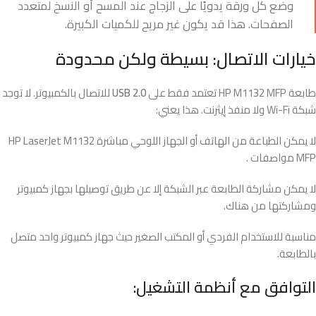
وضع كل ورقة يدويًا على الزجاج عند المسح أو النسخ لمتعدد
الصفحات. هذا قد يكون غير مريح للكميات الكبيرة.
خيارات الاتصال: بسيطة ولكن محدودة
طابعة HP M1132 MFP تعتمد فقط على
USB 2.0
للاتصال بالكمبيوتر. لا توجد
شبكة Wi-Fi ولا منفذ إيثرنت. هذا يعني:
لا يمكن الطباعة من الهاتف أو الجهاز اللوحي مباشرة HP LaserJet M1132
MFP مواصفات .
لا يمكن مشاركة الطابعة عبر الشبكة إلا عن طريق توصيلها بجهاز كمبيوتر
ومشاركتها من هناك.
مناسبة للاستخدام الفردي أو المكتب الصغير حيث جهاز كمبيوتر واحد متصل
بالطابعة.
التوافق مع أنظمة التشغيل: