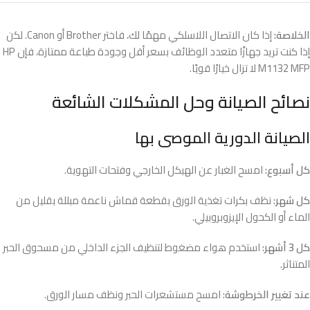
الخلاصة:
إذا كان الاتصال اللاسلكي مهمًا لك، فاختر Brother أو Canon. لكن
إذا كنت تريد جهازًا متعدد الوظائف بسعر أقل وجودة طباعة ممتازة، فإن HP
M1132 MFP لا تزال خيارًا قويًا.
نصائح الصيانة وحل المشكلات الشائعة
الصيانة الدورية الموصى بها
كل أسبوع:
امسح الغبار عن الهيكل الخارجي وفتحات التهوية.
كل شهر:
نظف بكرات تغذية الورق بقطعة قماش ناعمة مبللة بقليل من
الماء أو الكحول الإيزوبروبيلي.
كل 3 أشهر:
استخدم هواء مضغوط لتنظيف الجزء الداخلي من مسحوق الحبر
المتناثر.
عند تغيير الخرطوشة:
امسح مستشعرات الحبر ونظف مسار الورق.