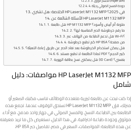
3. انحشار الورق (Paper Jam)
4. جودة المسح الضوئي رديئة
الخلاصة: هل تشتري HP LaserJet M1132 MFP في 2025؟
الأسئلة الشائعة عن HP LaserJet M1132 MFP
1. هل طابعة HP M1132 MFP ملونة أم أبيض وأسود؟
2. ما رقم خرطوشة الحبر المناسبة لها؟
3. هل تدعم الطباعة من الهاتف عبر Wi-Fi؟
4. كم تطبع خرطوشة HP 85A من صفحة؟
5. هل يمكن استخدام الخرطوشة بعد نفاد الحبر عن طريق إعادة التعبئة؟
6. لماذا الطابعة لا تطبع مستند PDF كبير الحجم؟
7. هل يمكنني نسخ بطاقة الهوية (ID Card) بنفسي؟
HP LaserJet M1132 MFP مواصفات: دليل
شامل
إذا كنت تبحث عن طابعة ليزرية متعددة الوظائف تناسب مكتبك الصغير أو
منزلك، فإن
HP LaserJet M1132 MFP
تستحق الوقوف عندها. تجمع هذه
الطابعة بين الطباعة، النسخ، والمسح الضوئي في جهاز واحد مدمج، مع أداء
موثوق وجودة طباعة احترافية. في هذا الدليل، نستعرض كل ما تريد معرفته
عن هذه الطابعة: المواصفات، السعر في مصر، تفاصيل حبر HP 85A،