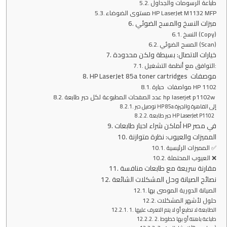
طباعة الرسومات والجداول
مستوى الضوضاء HP LaserJet M1132 MFP
ميزات النسخ والمسح الضوئي
النسخ (Copy)
المسح الضوئي (Scan)
خيارات الاتصال: بسيطة ولكن محدودة
التوافق مع أنظمة التشغيل:
HP LaserJet 85a toner cartridges موصفات
مواصفات حبارة HP 1102
عدد الصفحات المطبوعة لكل حبر طابعة hp laserjet p1102w
توصيل حبر HP 85a إلى القاهرة والجيزة
حبر طابعة HP LaserJet P1102
أماكن شراء احبار طابعات HP في مصر
المميزات والعيوب: نظرة متوازنة
المميزات الرئيسية ✅
العيوب المحتملة ❌
مقارنة سريعة مع طابعات منافسة
نصائح الصيانة وحل المشكلات الشائعة
الصيانة الدورية الموصى بها
حلول لأشهر المشكلات
1. الطابعة لا تطبع أو لا يتم التعرف عليها
2. طباعة باهتة أو بها خطوط