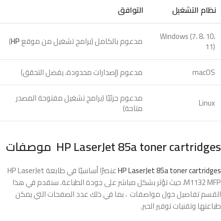
نظام التشغيل
التوافق
Windows (7، 8، 10،
مدعوم بالكامل (برامج تشغيل من موقع
HP
)
11)
macOS
مدعوم (إصدارات محدودة، يفضل التحقق)
مدعوم جزئيًا (برامج تشغيل مفتوحة المصدر
Linux
متاحة)
HP LaserJet 85a toner cartridges موصفات
HP LaserJet 85a toner cartridges
عنصرًا أساسيًا في طابعة HP LaserJet
M1132 MFP، حيث تؤثر بشكل مباشر على جودة الطباعة. سنقدم في هذا
القسم تفاصيل حول مواصفات ، بما في ذلك عدد الصفحات التي يمكن
طباعتها وتقنيات توفير الحبر.