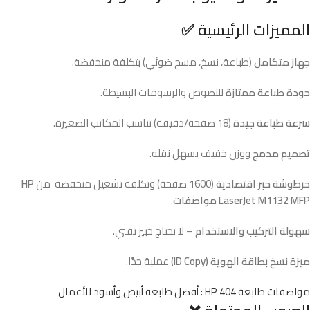
المميزات الرئيسية ✅
جهاز متكامل
(طباعة، نسخ، مسح ضوئي) بتكلفة منخفضة.
جودة طباعة ممتازة
للنصوص والرسومات البسيطة.
سرعة طباعة جيدة
(18 صفحة/دقيقة) تناسب المكاتب الصغيرة.
تصميم مدمج
ووزن خفيف يسهل نقله.
خرطوشة حبر اقتصادية
(1600 صفحة) وتكلفة تشغيل منخفضة من
HP
LaserJet M1132 MFP مواصفات
.
سهولة التركيب والاستخدام
– لا تحتاج خبير تقني.
ميزة نسخ بطاقة الهوية (ID Copy)
عملية جدًا.
مواصفات طابعة HP 404 : أفضل طابعة أبيض وأسود للأعمال