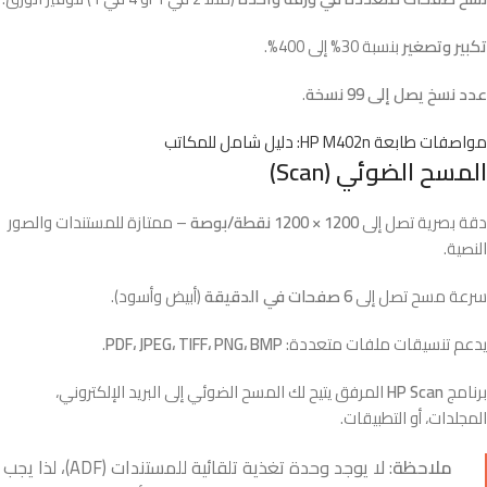
تكبير وتصغير
بنسبة 30% إلى 400%.
عدد نسخ يصل إلى 99 نسخة
.
مواصفات طابعة HP M402n: دليل شامل للمكاتب
المسح الضوئي (Scan)
دقة بصرية تصل إلى
1200 × 1200 نقطة/بوصة
– ممتازة للمستندات والصور
النصية.
سرعة مسح تصل إلى
6 صفحات في الدقيقة
(أبيض وأسود).
يدعم تنسيقات ملفات متعددة:
PDF، JPEG، TIFF، PNG، BMP
.
برنامج
HP Scan
المرفق يتيح لك المسح الضوئي إلى البريد الإلكتروني،
المجلدات، أو التطبيقات.
ملاحظة
: لا يوجد وحدة تغذية تلقائية للمستندات (ADF)، لذا يجب