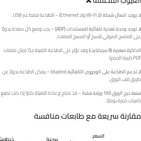
العيوب المحتملة ❌
لا يوجد اتصال شبكة
(لا Wi-Fi ولا Ethernet) – الطباعة فقط عبر USB.
لا توجد وحدة تغذية تلقائية للمستندات (ADF)
– يجب وضع كل صفحة يدويًا
على الماسح الضوئي للنسخ أو المسح المتعدد.
الذاكرة صغيرة (8 ميجابايت)
وقد تؤثر على الطباعة الثقيلة جدًا (مثل ملفات
PDF كبيرة الحجم).
لا تدعم الطباعة على الوجهين التلقائية
(duplex) – يمكن الطباعة يدويًا عن
طريق قلب الورق.
سعة درج الورق 150 ورقة فقط
– قد تحتاج لإعادة التعبئة كثيرًا إذا كنت تطبع
كميات كبيرة يوميًا.
مقارنة سريعة مع طابعات منافسة
السعر
سرعة
خرطوش