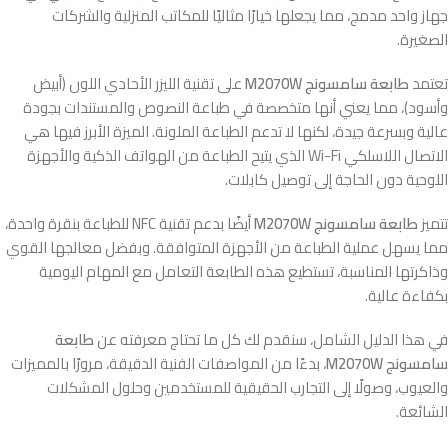
جهاز واحد مدمج، مما يجعلها خيارًا مثاليًا للمكاتب المنزلية والشركات
الصغيرة.
تعتمد
طابعة سامسونج M2070W
على تقنية الليزر الأحادي اللون (أبيض
وأسود)، مما يعني أنها متخصصة في طباعة النصوص والمستندات بجودة
عالية وبسرعة جيدة، لكنها لا تدعم الطباعة الملونة. الميزة الأبرز فيها هي
الاتصال اللاسلكي Wi-Fi الذي يتيح الطباعة من الهواتف الذكية والأجهزة
اللوحية دون الحاجة إلى توصيل كابلات.
تتميز
طابعة سامسونج M2070W
أيضًا بدعم تقنية NFC للطباعة بنقرة واحدة،
مما يسهل عملية الطباعة من الأجهزة المتوافقة. وبفضل معالجها القوي
وذاكرتها المناسبة، تستطيع هذه الطابعة التعامل مع المهام اليومية
بكفاءة عالية.
في هذا الدليل الشامل، سنقدم لك كل ما تحتاج معرفته عن
طابعة
سامسونج M2070W
، بدءًا من المواصفات الفنية الدقيقة، مرورًا بالمميزات
والعيوب، وصولًا إلى التجارب الحقيقية للمستخدمين وحلول المشكلات
الشائعة.