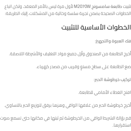
تثبيت
طابعة سامسونج M2070W
لأول مرة ليس بالأمر المعقد، ولكن اتباع
الخطوات الصحيحة يضمن تجربة سلسة وخالية من المشكلات. إليك الطريقة:
الخطوات الأساسية للتثبيت
فك العبوة والتجهيز:
أخرج الطابعة من الصندوق وأزل جميع مواد التغليف والأشرطة اللاصقة.
ضع الطابعة على سطح مستوٍ وقريب من مصدر كهرباء.
تركيب خرطوشة الحبر:
افتح الغطاء الأمامي للطابعة.
أخرج خرطوشة الحبر من غلافها الواقي وهزها برفق لتوزيع الحبر بالتساوي.
قم بإزالة الشريط الواقي من الخرطوشة ثم ثبتها في مكانها حتى تسمع صوت
استقرارها.