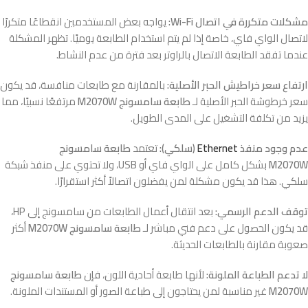
مشكلات متكررة في اتصال Wi-Fi:
يواجه بعض المستخدمين انقطاعًا متكررًا
لاتصال الواي فاي، خاصة إذا لم يتم استخدام الطابعة يوميًا. تظهر المشكلة
عندما تفقد الطابعة الاتصال بالراوتر بعد فترة من عدم النشاط.
ارتفاع سعر خراطيش الحبر الأصلية:
بالمقارنة مع طابعات منافسة، قد يكون
سعر خرطوشة الحبر الأصلية لـ
طابعة سامسونج M2070W
مرتفعًا نسبيًا، مما
يزيد من تكلفة التشغيل على المدى الطويل.
عدم وجود منفذ
Ethernet
(سلكي):
تعتمد
طابعة سامسونج
M2070W
بشكل كامل على الواي فاي أو USB، ولا تحتوي على منفذ شبكة
سلكي. هذا قد يكون مشكلة لمن يفضلون اتصالاً أكثر استقرارًا.
توقف الدعم الرسمي:
بعد انتقال أعمال الطابعات من سامسونج إلى HP،
قد يكون الحصول على دعم فني مباشر لـ
طابعة سامسونج M2070W
أكثر
صعوبة مقارنة بالطابعات الحديثة.
لا تدعم الطباعة الملونة:
لأنها طابعة أحادية اللون، فإن
طابعة سامسونج
M2070W
غير مناسبة لمن يحتاجون إلى طباعة الصور أو المستندات الملونة.