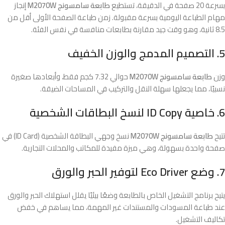
بسرعة 20 صفحة في الدقيقة، تستطيع
طابعة سامسونج M2070W
إنجاز
مهام الطباعة اليومية بسرعة مقبولة. زمن طباعة الصفحة الأولى أقل من
8.5 ثانية، وهو وقت جيد مقارنة بطابعات منافسة في نفس الفئة.
5. التصميم المدمج والوزن الخفيف
وزن
طابعة سامسونج M2070W
حوالي 7.32 كجم فقط، وأبعادها صغيرة
نسبيًا، مما يجعلها سهلة النقل والتركيب في المساحات الضيقة.
6. خاصية ID Copy لنسخ البطاقات الشخصية
تتيح
طابعة سامسونج M2070W
نسخ وجهي البطاقة الشخصية (ID Card) في
صفحة واحدة بسهولة، وهي ميزة مفيدة للمكاتب والمحلات التجارية.
7. وضع Eco Driver لتوفير الحبر والورق
يتيح برنامج التشغيل الخاص بالطابعة وضعًا بيئيًا يقلل استهلاك الحبر والورق
عند طباعة المسودات والمستندات غير المهمة، مما يساهم في خفض
تكاليف التشغيل.