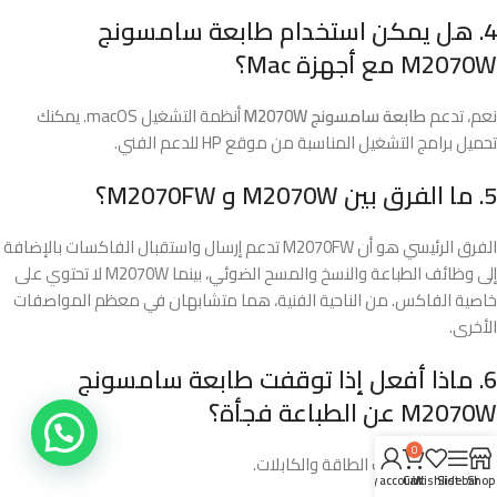
4. هل يمكن استخدام طابعة سامسونج
M2070W مع أجهزة Mac؟
نعم، تدعم
طابعة سامسونج M2070W
أنظمة التشغيل macOS. يمكنك
تحميل برامج التشغيل المناسبة من موقع HP للدعم الفني.
5. ما الفرق بين M2070W و M2070FW؟
الفرق الرئيسي هو أن M2070FW تدعم إرسال واستقبال الفاكسات بالإضافة
إلى وظائف الطباعة والنسخ والمسح الضوئي، بينما M2070W لا تحتوي على
خاصية الفاكس. من الناحية الفنية، هما متشابهان في معظم المواصفات
الأخرى.
6. ماذا أفعل إذا توقفت طابعة سامسونج
M2070W عن الطباعة فجأة؟
0
تحقق من توصيلات الطاقة والكابلات.
My account
Cart
Wishlist
Sidebar
Shop