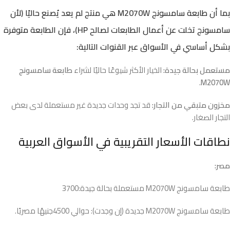
بما أن
طابعة سامسونج M2070W
هي منتج لم يعد يُصنع حاليًا (لأن
سامسونج تخلت عن أعمال الطابعات لصالح HP)، فإن الطابعة متوفرة
بشكل أساسي في الأسواق عبر القنوات التالية:
مستعمل بحالة جيدة:
الخيار الأكثر شيوعًا حاليًا لشراء
طابعة سامسونج
.
M2070W
مخزون متبقي من التجار:
قد تجد وحدات جديدة غير مستعملة لدى بعض
التجار الصغار.
نطاقات الأسعار التقريبية في الأسواق العربية
مصر:
طابعة سامسونج M2070W مستعملة بحالة جيدة:3700
طابعة سامسونج M2070W جديدة (إن وجدت): حوالي 4500جنيهًا مصريًا.