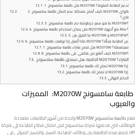
1. هل طابعة سامسونج M2070W تدعم الطباعة الملونة؟
2. كيف أصلح مشكلة عدم اتصال طابعة سامسونج M2070W بالواي
فاي؟
3. ما هو سعر خرطوشة حبر طابعة سامسونج M2070W؟
4. هل يمكن استخدام طابعة سامسونج M2070W مع أجهزة Mac؟
5. ما الفرق بين M2070W و M2070FW؟
6. ماذا أفعل إذا توقفت طابعة سامسونج M2070W عن الطباعة فجأة؟
7. هل تنصح بشراء طابعة سامسونج M2070W مستعملة؟
8. كيف أطبع من هاتفي على طابعة سامسونج M2070W؟
الخاتمة: هل تستحق طابعة سامسونج M2070W الشراء؟
تصلح لك طابعة سامسونج M2070W إذا:
لا تصلح لك طابعة سامسونج M2070W إذا:
الحكم النهائي
طابعة سامسونج M2070W: المميزات
والعيوب
تعتبر
طابعة سامسونج M2070W
واحدة من أشهر الطابعات متعددة
الوظائف التي قدمتها شركة سامسونج قبل انتقال قطاع الطباعة إلى شركة
HP. تجمع هذه الطابعة بين وظائف الطباعة، النسخ، والمسح الضوئي في