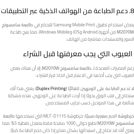
8. دعم الطباعة من الهواتف الذكية عبر التطبيقات
يمكن استخدام تطبيق Samsung Mobile Print للتحكم في
طابعة سامسونج
M2070W
من أجهزة Android وiOS وWindows Mobile، مما يتيح طباعة
الصور والمستندات مباشرة من الهاتف.
العيوب التي يجب معرفتها قبل الشراء
رغم المميزات العديدة لـ
طابعة سامسونج M2070W
، إلا أن هناك بعض
العيوب التي يجب أخذها في الاعتبار قبل اتخاذ قرار الشراء:
لا تدعم الطباعة على الوجهين تلقائيًا (
Duplex Printing
):
يعني هذا أنك
ستحتاج إلى قلب الورق يدويًا إذا أردت الطباعة على الوجهين. هذه مشكلة
شائعة في هذا الموديل حسب تجارب المستخدمين.
خرطوشة الحبر صغيرة نسبيًا:
خرطوشة MLT-D111S التي تستخدمها
طابعة
سامسونج M2070W
تطبع حوالي 1000 صفحة فقط بمعدل تغطية 5%، مما
يعني أنك قد تحتاج إلى استبدالها بشكل متكرر إذا كان حجم الطباعة كبيرًا.