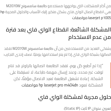
من أكثر المشكلات التي يواجهها مستخدمو
طابعة سامسونج M2070W
هي انقطاع اتصال الواي فاي بشكل متكرر. إليك الأسباب والحلول المجربة
hp
laserjet p1005 مواصفات
المشكلة الشائعة: انقطاع الواي فاي بعد فترة
من عدم الاستخدام
يشتكي العديد من المستخدمين من أن
طابعة سامسونج M2070W
تفقد
اتصالها بشبكة الواي فاي إذا لم يتم استخدامها يوميًا. تصف إحدى التجارب:
“إذا لم أطبع كل يوم، تفقد الطابعة اتصالها بالراوتر. قد تنام
لوقت غير محدد، وعند إرسال مهمة طباعة، لا تستيقظ على
الشبكة. إعادة تشغيل الطابعة تعيد الاتصال مؤقتًا، لكن
المشكلة تعود
hp laserjet pro m404dn مواصفات
حلول مجربة لمشكلة الواي فاي
تعيين عنوان IP ثابت (Static IP):