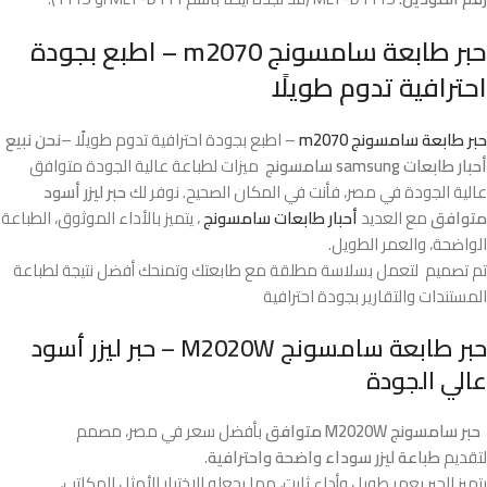
حبر طابعة سامسونج m2070 – اطبع بجودة
احترافية تدوم طويلًا
حبر طابعة سامسونج m2070
– اطبع بجودة احترافية تدوم طويلًا –
نحن نبيع
أحبار طابعات samsung سامسونج
ميزات لطباعة عالية الجودة متوافق
عالية الجودة في مصر، فأنت في المكان الصحيح. نوفر لك
حبر ليزر أسود
متوافق
مع العديد
أحبار طابعات سامسونج
، يتميز بالأداء الموثوق، الطباعة
الواضحة، والعمر الطويل.
تم تصميم لتعمل بسلاسة مطلقة مع طابعتك وتمنحك أفضل نتيجة لطباعة
المستندات والتقارير بجودة احترافية
حبر طابعة سامسونج M2020W – حبر ليزر أسود
عالي الجودة
حبر سامسونج M2020W متوافق
بأفضل سعر في مصر، مصمم
لتقديم
طباعة ليزر سوداء واضحة واحترافية
.
يتميز الحبر بعمر طويل وأداء ثابت، مما يجعله الاختيار الأمثل للمكاتب،