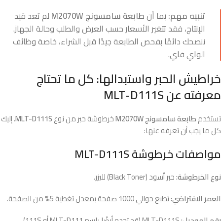
تنبيه مهم:
بما أن
طابعة سامسونج M2070W
لم تعد قيد
الإنتاج، فقد تتغير الأسعار حسب العرض والطلب وحالة الجهاز.
ننصحك دائمًا بفحص الطابعة جيدًا قبل الشراء، خاصة وظائف
الواي فاي.
خراطيش الحبر واستبدالها: كل ما تحتاج
معرفته عن MLT-D111S
تستخدم
طابعة سامسونج M2070W
خرطوشة حبر من نوع
MLT-D111S
. إليك
كل ما يجب أن تعرفه عنها:
مواصفات خرطوشة MLT-D111S
نوع الخرطوشة:
حبر أسود (Black Toner) لليزر.
العمر الافتراضي:
تطبع حوالي 1000 صفحة بمعدل تغطية 5% من الصفحة.
رقم الموديل:
MLT-D111S (قد تجده أيضًا باسم MLT-D111 أو 111S).