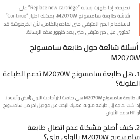
نصيحة:
إذا ظهرت رسالة “Replace new cartridge” على
شاشة
طابعة سامسونج M2070W
، يمكنك اختيار “Continue”
لاستخدام الحبر المتبقي حتى نفاذه بالكامل، لأن الخرطوشة قد
تحتوي على حبر متبقي حتى بعد ظهور هذه الرسالة.
أسئلة شائعة حول طابعة سامسونج
M2070W
1. هل طابعة سامسونج M2070W تدعم الطباعة
الملونة؟
لا،
طابعة سامسونج M2070W
هي طابعة ليزر أحادية اللون (أبيض وأسود).
إذا كنت بحاجة إلى طباعة ملونة، فعليك البحث عن موديل آخر من سامسونج
أو HP يدعم الألوان.
2. كيف أصلح مشكلة عدم اتصال طابعة
سامسونج M2070W بالواي فاي؟