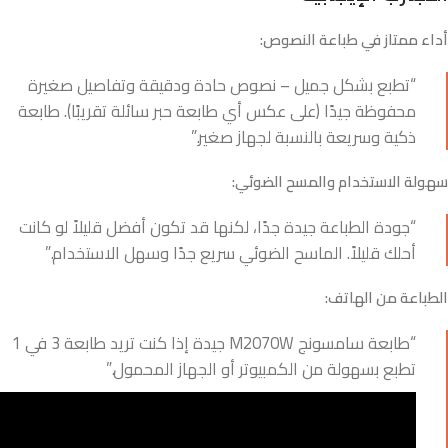
أداء ممتاز في طباعة النصوص:
“تطبع بشكل جميل – نصوص حادة ودقيقة وتفاصيل صغيرة
محفوظة جيدًا (على عكس أي طابعة حبر سائلة تقريبًا). طابعة
ذكية وسريعة بالنسبة لجهاز صغير.”
سهولة الاستخدام والمسح الضوئي:
“جودة الطباعة جيدة جدًا، لكنها قد تكون أفضل قليلاً لو كانت
أحلك قليلاً. الماسح الضوئي سريع جدًا وسهل الاستخدام.”
الطباعة من الهاتف:
“طابعة سامسونج M2070W جيدة إذا كنت تريد طابعة 3 في 1
تطبع بسهولة من الكمبيوتر أو الجهاز المحمول.”