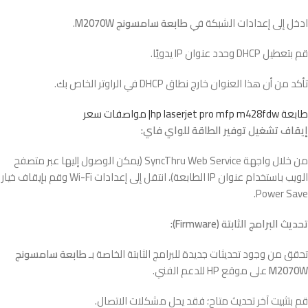
ادخل إلى إعدادات الشبكة في
طابعة سامسونج M2070W
.
قم بتعطيل DHCP وحدد عنوان IP يدويًا.
تأكد من أن هذا العنوان خارج نطاق DHCP في الراوتر الخاص بك.
طابعة hp laserjet pro mfp m428fdw| مواصفات سعر
إيقاف تشغيل توفير الطاقة للواي فاي:
من خلال واجهة SyncThru Web Service (يمكن الوصول إليها عبر متصفح
الويب باستخدام عنوان IP الطابعة)، انتقل إلى إعدادات Wi-Fi وقم بإيقاف خيار
Power Save.
تحديث البرامج الثابتة (Firmware):
تحقق من وجود تحديثات جديدة للبرامج الثابتة الخاصة بـ
طابعة سامسونج
M2070W
على موقع HP للدعم الفني.
قم بتثبيت آخر تحديث متاح؛ فقد يحل مشكلات الاتصال.