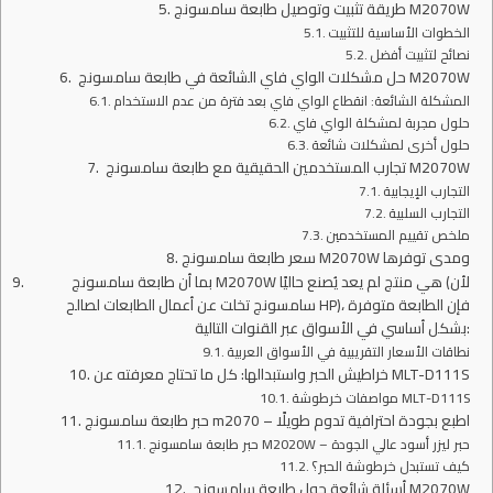
طريقة تثبيت وتوصيل طابعة سامسونج M2070W
الخطوات الأساسية للتثبيت
نصائح لتثبيت أفضل
حل مشكلات الواي فاي الشائعة في طابعة سامسونج M2070W
المشكلة الشائعة: انقطاع الواي فاي بعد فترة من عدم الاستخدام
حلول مجربة لمشكلة الواي فاي
حلول أخرى لمشكلات شائعة
تجارب المستخدمين الحقيقية مع طابعة سامسونج M2070W
التجارب الإيجابية
التجارب السلبية
ملخص تقييم المستخدمين
سعر طابعة سامسونج M2070W ومدى توفرها
بما أن طابعة سامسونج M2070W هي منتج لم يعد يُصنع حاليًا (لأن
سامسونج تخلت عن أعمال الطابعات لصالح HP)، فإن الطابعة متوفرة
بشكل أساسي في الأسواق عبر القنوات التالية:
نطاقات الأسعار التقريبية في الأسواق العربية
خراطيش الحبر واستبدالها: كل ما تحتاج معرفته عن MLT-D111S
مواصفات خرطوشة MLT-D111S
حبر طابعة سامسونج m2070 – اطبع بجودة احترافية تدوم طويلًا
حبر طابعة سامسونج M2020W – حبر ليزر أسود عالي الجودة
كيف تستبدل خرطوشة الحبر؟
أسئلة شائعة حول طابعة سامسونج M2070W