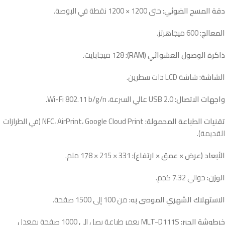
دقة المسح الضوئي:
حتى 1200 × 1200 نقطة في البوصة.
المعالج:
600 ميجاهرتز.
ذاكرة الوصول العشوائي (RAM):
128 ميجابايت.
الشاشة:
شاشة LCD ذات سطرين.
واجهات الاتصال:
USB 2.0 عالي السرعة، Wi-Fi 802.11 b/g/n.
تقنيات الطباعة المحمولة:
NFC، AirPrint، Google Cloud Print (في الطرازات
القديمة).
الأبعاد (عرض × عمق × ارتفاع):
331 × 215 × 178 ملم.
الوزن:
حوالي 7.32 كجم.
الاستهلاك الشهري الموصى به:
من 100 إلى 1500 صفحة.
خرطوشة الحبر:
MLT-D111S بعمر طباعة يصل إلى 1000 صفحة بمعدل