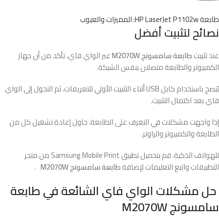
طابعة HP LaserJet P1102w: المميزات والعيوب
نصائح لتثبيت أفضل
عند تثبيت
طابعة سامسونج M2070W
عبر الواي فاي، تأكد من أن جهاز
الكمبيوتر والطابعة متصلان بنفس الشبكة.
يُنصح باستخدام كابل USB أثناء التثبيت الأولي للتعريفات، ثم التحول إلى الواي
فاي بعد اكتمال التثبيت.
إذا واجهت مشكلات في التعرف على الطابعة، حاول إعادة تشغيل كل من
الطابعة والكمبيوتر والراوتر.
للهواتف الذكية، قم بتحميل تطبيق Samsung Mobile Print من متجر
التطبيقات واتبع التعليمات لإضافة
طابعة سامسونج M2070W
.
حل مشكلات الواي فاي الشائعة في طابعة
سامسونج M2070W