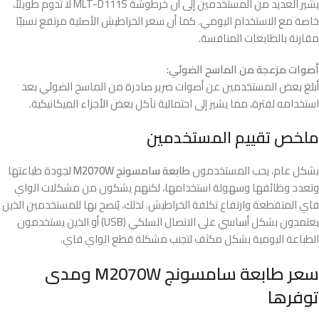
يشير العديد من المستخدمين إلى أن خرطوشة MLT-D111S لا تدوم طويلاً،
خاصة مع الاستخدام اليومي. كما أن سعر الخراطيش الأصلية مرتفع نسبيًا
مقارنة بالطابعات المنافسة.
أصوات مزعجة من الماسح الضوئي:
أبلغ بعض المستخدمين عن أصوات صرير صادرة من الماسح الضوئي بعد
استخدامه لفترة، مما يشير إلى احتمالية تآكل بعض الأجزاء الميكانيكية.
ملخص تقييم المستخدمين
بشكل عام، يحب المستخدمون
طابعة سامسونج M2070W
لجودة طباعتها
وتعدد وظائفها وسهولة استخدامها، لكنهم يشكون من مشكلات الواي
فاي المتقطعة وارتفاع تكلفة الخراطيش. لذلك، يُنصح بها للمستخدمين الذين
يعتمدون بشكل أساسي على الاتصال السلكي (USB) أو الذين يستخدمون
الطباعة اليومية بشكل مكثف لتجنب مشكلة قطع الواي فاي.
سعر طابعة سامسونج M2070W ومدى
توفرها