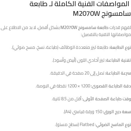
المواصفات الفنية الكاملة لـ طابعة
سامسونج M2070W
لفهم قدرات
طابعة سامسونج M2070W
بشكل أفضل، لا بد من الاطلاع على
مواصفاتها التقنية بالتفصيل:
نوع الطابعة:
طابعة ليزر متعددة الوظائف (طباعة، نسخ، مسح ضوئي).
تقنية الطباعة:
ليزر أحادي اللون (أبيض وأسود).
سرعة الطباعة:
تصل إلى 20 صفحة في الدقيقة.
دقة الطباعة القصوى:
1200 × 1200 نقطة في البوصة.
وقت طباعة الصفحة الأولى:
أقل من 8.5 ثانية.
سعة درج الورق:
150 ورقة قياسي (A4).
نوع الماسح الضوئي:
Flatbed (سطح مستو).