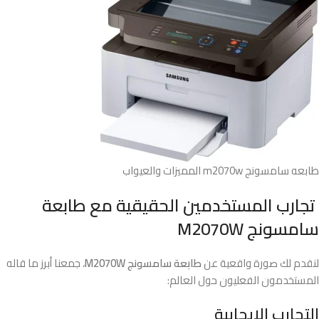
طابعه سامسونج m2070w المميزات والعيواب
تجارب المستخدمين الحقيقية مع طابعة
سامسونج M2070W
لنقدم لك صورة واقعية عن
طابعة سامسونج M2070W
، جمعنا أبرز ما قاله
المستخدمون الفعليون حول العالم:
التجارب الإيجابية