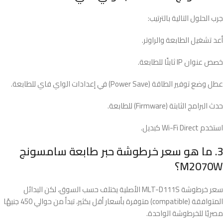
جرب الحلول التالية بالترتيب:
أعد تشغيل الطابعة والراوتر.
خصص عنوان IP ثابتًا للطابعة.
عطل وضع توفير الطاقة (Power Save) في إعدادات الواي فاي للطابعة.
حدث البرامج الثابتة (Firmware) للطابعة.
استخدم Wi-Fi Direct كبديل.
3. ما هو سعر خرطوشة حبر طابعة سامسونج
M2070W؟
سعر خرطوشة MLT-D111S الأصلية يختلف حسب السوق، لكن البدائل
المتوافقة (compatible) متوفرة بأسعار أقل بكثير، تبدأ من حوالي 450 جنيهًا
مصريًا للخرطوشة الواحدة.