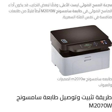
سرعة المسح الضوئي ليست الأعلى:
وفقًا لبعض التجارب، قد يكون أداء
الماسح الضوئي في
طابعة سامسونج M2070W
أبطأ قليلاً من طابعات
منافسة في نفس الفئة السعرية.
طابعه سامسونج m2070w المميزات
والعيواب
طريقة تثبيت وتوصيل طابعة سامسونج
M2070W