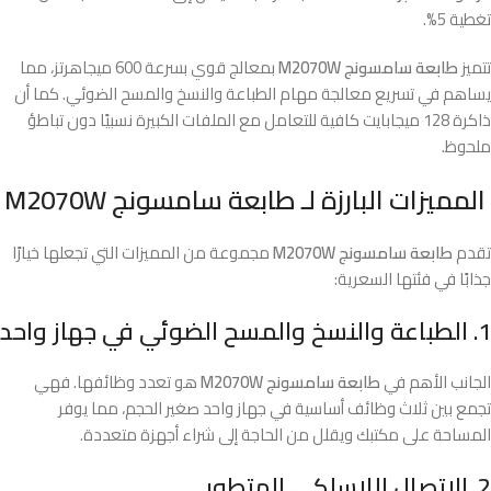
تغطية 5%.
تتميز
طابعة سامسونج M2070W
بمعالج قوي بسرعة 600 ميجاهرتز، مما
يساهم في تسريع معالجة مهام الطباعة والنسخ والمسح الضوئي. كما أن
ذاكرة 128 ميجابايت كافية للتعامل مع الملفات الكبيرة نسبيًا دون تباطؤ
ملحوظ.
المميزات البارزة لـ طابعة سامسونج M2070W
تقدم
طابعة سامسونج M2070W
مجموعة من المميزات التي تجعلها خيارًا
جذابًا في فئتها السعرية:
1. الطباعة والنسخ والمسح الضوئي في جهاز واحد
الجانب الأهم في
طابعة سامسونج M2070W
هو تعدد وظائفها. فهي
تجمع بين ثلاث وظائف أساسية في جهاز واحد صغير الحجم، مما يوفر
المساحة على مكتبك ويقلل من الحاجة إلى شراء أجهزة متعددة.
2. الاتصال اللاسلكي المتطور